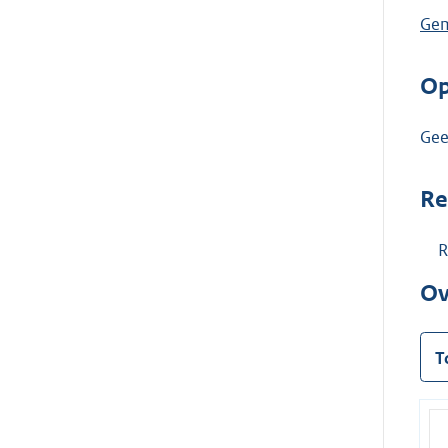
Gem
Op
Ge
Re
R
Ov
T