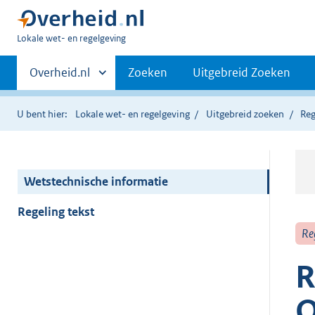
U
Lokale wet- en regelgeving
bent
Primaire
hier:
Andere
Overheid.nl
Zoeken
Uitgebreid Zoeken
sites
navigatie
binnen
U bent hier:
Lokale wet- en regelgeving
Uitgebreid zoeken
Reg
Wetstechnische informatie
Regeling tekst
Re
R
O