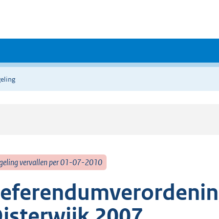
eling
geling vervallen per 01-07-2010
eferendumverordenin
isterwijk 2007