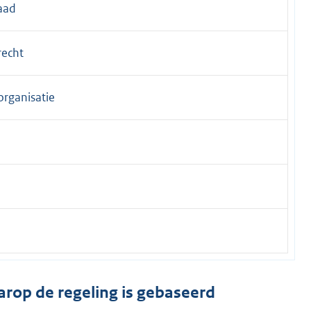
aad
recht
organisatie
arop de regeling is gebaseerd