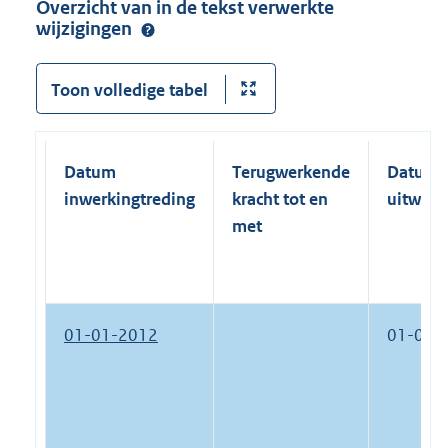
Overzicht van in de tekst verwerkte
wijzigingen
Toon volledige tabel
Datum
Terugwerkende
Datum
inwerkingtreding
kracht tot en
uitwerk
met
01-01-2012
01-01-