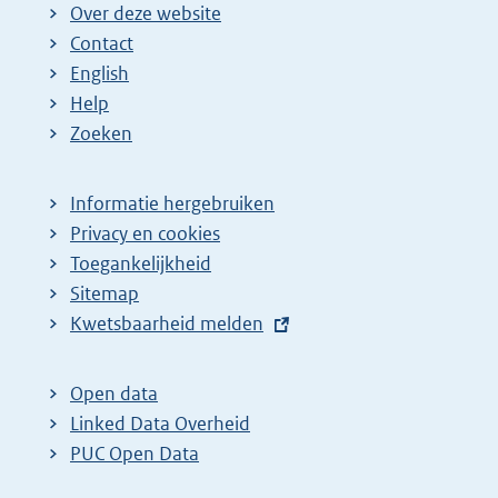
Over deze website
Contact
English
Help
Zoeken
Informatie hergebruiken
Privacy en cookies
Toegankelijkheid
Sitemap
E
Kwetsbaarheid melden
x
t
Open data
e
Linked Data Overheid
r
PUC Open Data
n