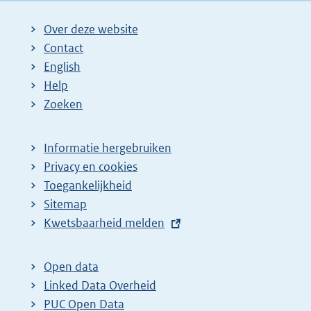
Over deze website
Contact
English
Help
Zoeken
Informatie hergebruiken
Privacy en cookies
Toegankelijkheid
Sitemap
E
Kwetsbaarheid melden
x
t
Open data
e
Linked Data Overheid
r
PUC Open Data