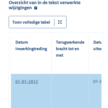
Overzicht van in de tekst verwerkte
wijzigingen
Toon volledige tabel
Datum
Terugwerkende
Datum
inwerkingtreding
kracht tot en
uitwerk
met
01-01-2012
01-01-