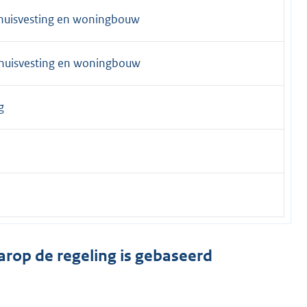
huisvesting en woningbouw
huisvesting en woningbouw
g
arop de regeling is gebaseerd