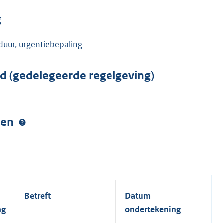
g
duur, urgentiebepaling
rd (gedelegeerde regelgeving)
ngen
Betreft
Datum
K
ng
ondertekening