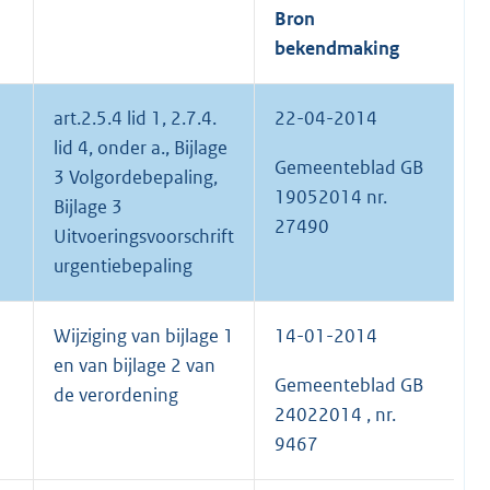
Bron
bekendmaking
art.2.5.4 lid 1, 2.7.4.
22-04-2014
R
lid 4, onder a., Bijlage
1
Gemeenteblad GB
3 Volgordebepaling,
19052014 nr.
Bijlage 3
27490
Uitvoeringsvoorschrift
urgentiebepaling
Wijziging van bijlage 1
14-01-2014
C
en van bijlage 2 van
2
Gemeenteblad GB
de verordening
24022014 , nr.
9467