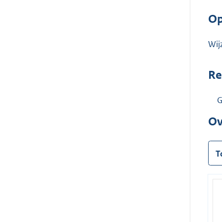
Op
Wij
Re
G
Ov
T