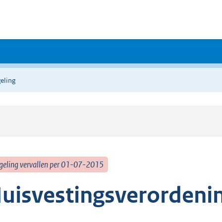
eling
geling vervallen per 01-07-2015
uisvestingsverordeni