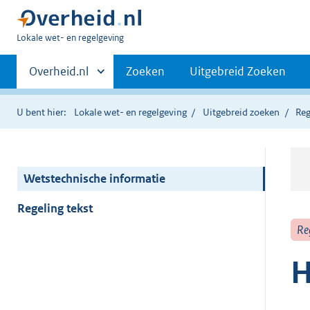
U
Lokale wet- en regelgeving
bent
Primaire
hier:
Andere
Overheid.nl
Zoeken
Uitgebreid Zoeken
sites
navigatie
binnen
U bent hier:
Lokale wet- en regelgeving
Uitgebreid zoeken
Reg
Wetstechnische informatie
Regeling tekst
Re
H