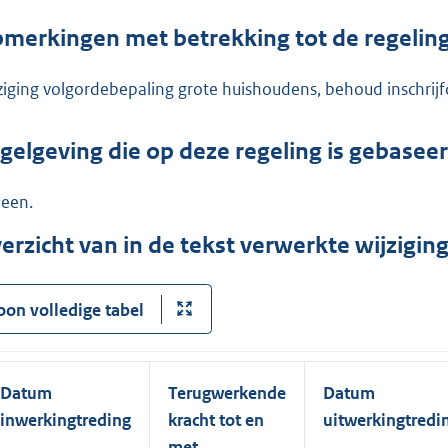
merkingen met betrekking tot de regelin
ziging volgordebepaling grote huishoudens, behoud inschrijf
gelgeving die op deze regeling is gebasee
een.
erzicht van in de tekst verwerkte wijzigi
oon volledige tabel
Datum
Terugwerkende
Datum
inwerkingtreding
kracht tot en
uitwerkingtredi
met