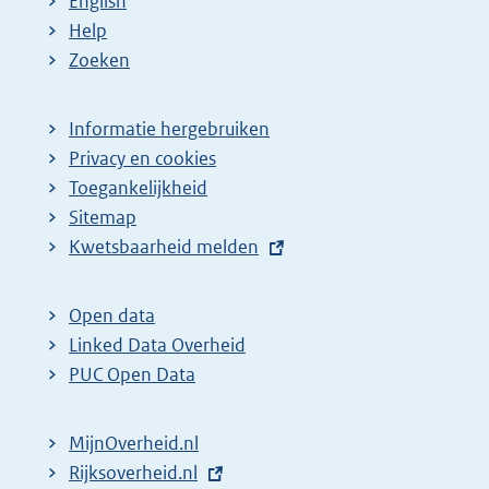
English
Help
Zoeken
Informatie hergebruiken
Privacy en cookies
Toegankelijkheid
Sitemap
E
Kwetsbaarheid melden
x
t
Open data
e
Linked Data Overheid
r
PUC Open Data
n
e
MijnOverheid.nl
l
E
Rijksoverheid.nl
i