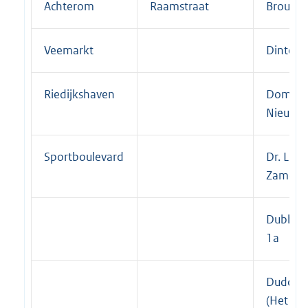
Achterom
Raamstraat
Brouwer
Veemarkt
Dintelst
Riedijkshaven
Domela
Nieuwe
Sportboulevard
Dr. L.L.
Zamenh
Dubbel
1a
Dudokpl
(Het Pal