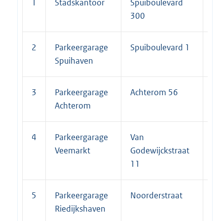
1
Stadskantoor
Spuiboulevard
3
300
2
Parkeergarage
Spuiboulevard 1
3
Spuihaven
3
Parkeergarage
Achterom 56
33
Achterom
4
Parkeergarage
Van
3
Veemarkt
Godewijckstraat
11
5
Parkeergarage
Noorderstraat
33
Riedijkshaven