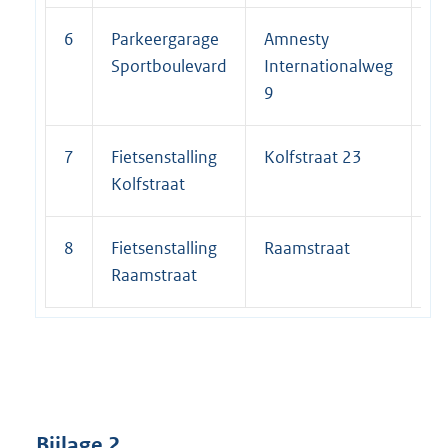
6
Parkeergarage
Amnesty
33
Sportboulevard
Internationalweg
9
7
Fietsenstalling
Kolfstraat 23
3
Kolfstraat
8
Fietsenstalling
Raamstraat
3
Raamstraat
Bijlage 2