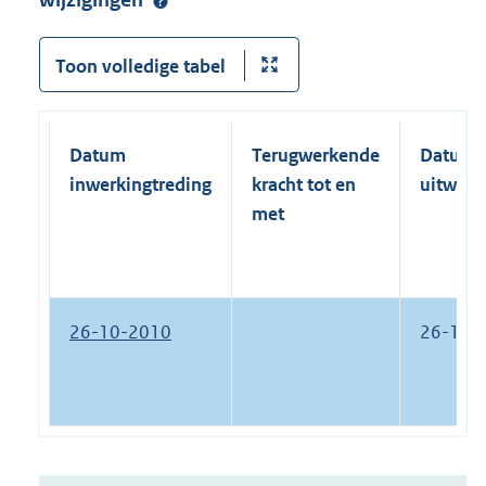
wijzigingen
Toon volledige tabel
Datum
Terugwerkende
Datum
inwerkingtreding
kracht tot en
uitwerk
met
26-10-2010
26-11-