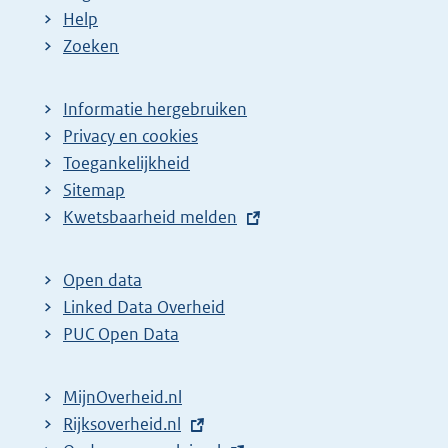
Help
Zoeken
Informatie hergebruiken
Privacy en cookies
Toegankelijkheid
Sitemap
E
Kwetsbaarheid melden
x
t
Open data
e
Linked Data Overheid
r
PUC Open Data
n
e
MijnOverheid.nl
l
E
Rijksoverheid.nl
i