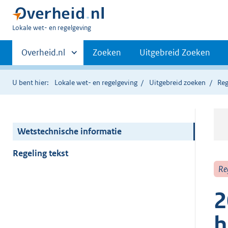
U
Lokale wet- en regelgeving
bent
Primaire
hier:
Andere
Overheid.nl
Zoeken
Uitgebreid Zoeken
sites
navigatie
binnen
U bent hier:
Lokale wet- en regelgeving
Uitgebreid zoeken
Reg
Wetstechnische informatie
Regeling tekst
Re
2
h