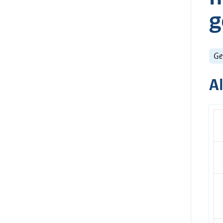
g
Ge
A