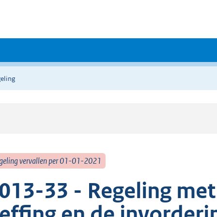
eling
geling vervallen per 01-01-2021
013-33 - Regeling met
effing en de invorderi