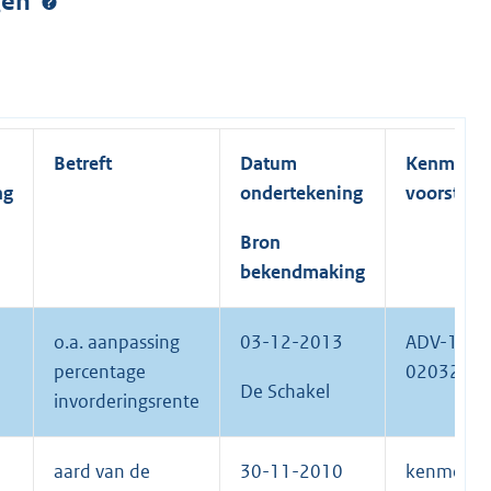
ngen
Betreft
Datum
Kenmerk
ng
ondertekening
voorstel
Bron
bekendmaking
o.a. aanpassing
03-12-2013
ADV-13-
percentage
02032
De Schakel
invorderingsrente
aard van de
30-11-2010
kenmerk