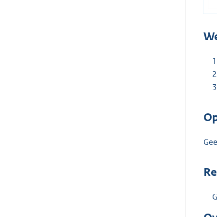
We
Op
Gee
Re
G