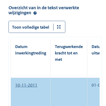
Overzicht van in de tekst verwerkte
wijzigingen
Toon volledige tabel
Datum
Terugwerkende
Datum
inwerkingtreding
kracht tot en
uitwerk
met
10-11-2011
01-01-