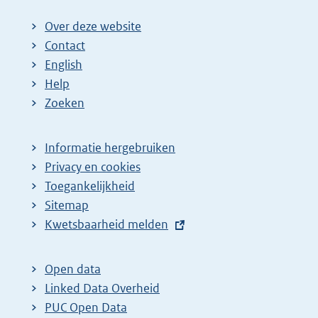
Over deze website
Contact
English
Help
Zoeken
Informatie hergebruiken
Privacy en cookies
Toegankelijkheid
Sitemap
E
Kwetsbaarheid melden
x
t
Open data
e
Linked Data Overheid
r
PUC Open Data