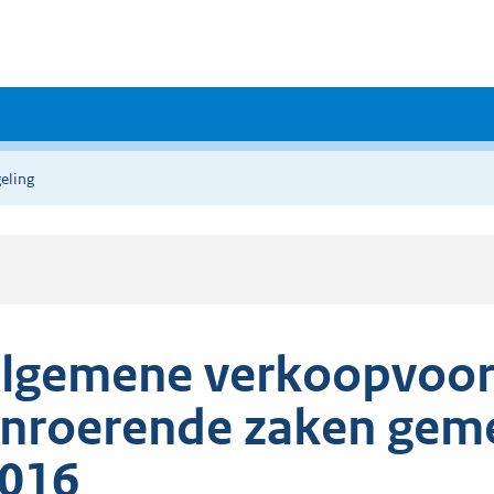
eling
lgemene verkoopvoo
nroerende zaken gem
016