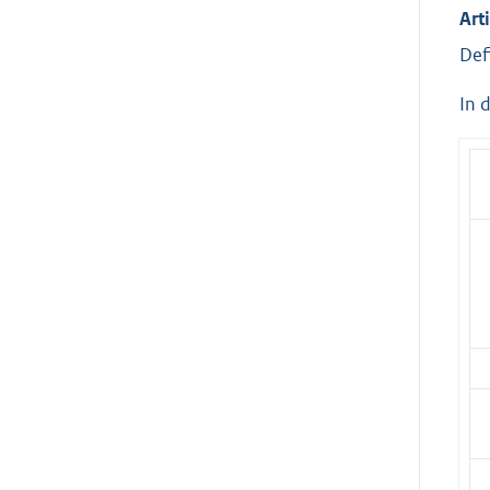
Art
Def
In 