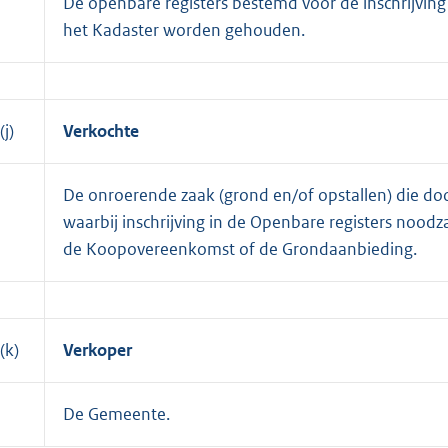
De openbare registers bestemd voor de inschrijvin
het Kadaster worden gehouden.
(j)
Verkochte
De onroerende zaak (grond en/of opstallen) die d
waarbij inschrijving in de Openbare registers noodza
de Koopovereenkomst of de Grondaanbieding.
(k)
Verkoper
De Gemeente.