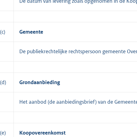
De datum van levering zoals opgenomen in de Ko
(c)
Gemeente
De publiekrechtelijke rechtspersoon gemeente Ove
(d)
Grondaanbieding
Het aanbod (de aanbiedingsbrief) van de Gemeente
(e)
Koopovereenkomst