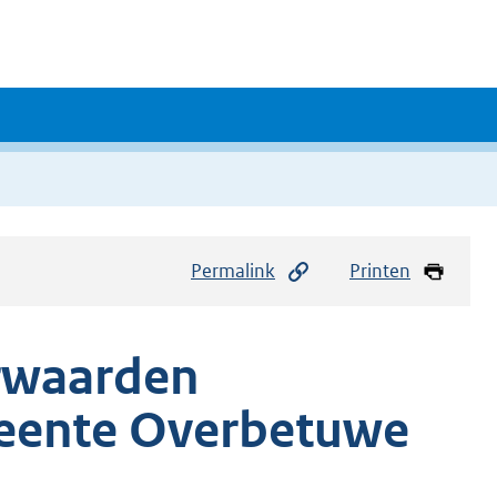
Permalink
Printen
rwaarden
eente Overbetuwe