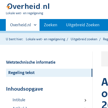
U
Lokale wet- en regelgeving
bent
Primaire
hier:
Andere
Overheid.nl
Zoeken
Uitgebreid Zoeken
sites
navigatie
binnen
U bent hier:
Lokale wet- en regelgeving
Uitgebreid zoeken
Reg
Wetstechnische informatie
Regeling tekst
A
Inhoudsopgave
o
Intitule
2