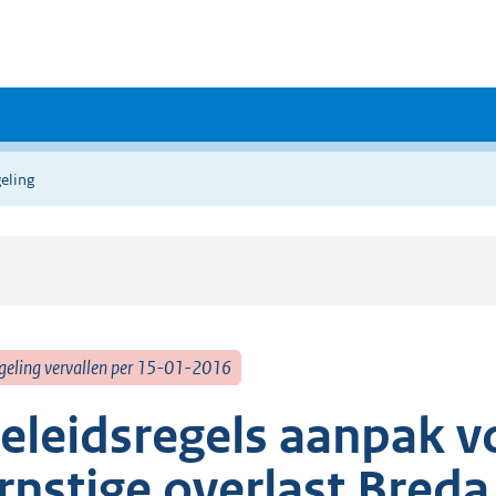
eling
geling vervallen per 15-01-2016
eleidsregels aanpak v
rnstige overlast Bred