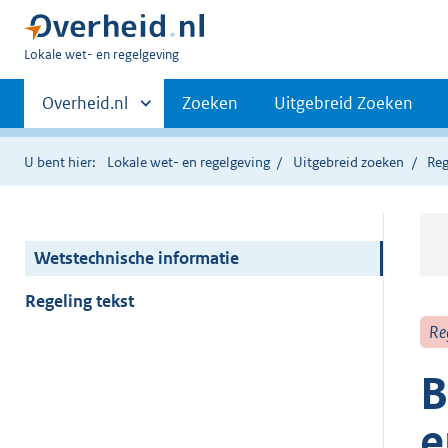
U
Lokale wet- en regelgeving
bent
Primaire
hier:
Andere
Overheid.nl
Zoeken
Uitgebreid Zoeken
sites
navigatie
binnen
U bent hier:
Lokale wet- en regelgeving
Uitgebreid zoeken
Reg
Wetstechnische informatie
Regeling tekst
Re
B
e