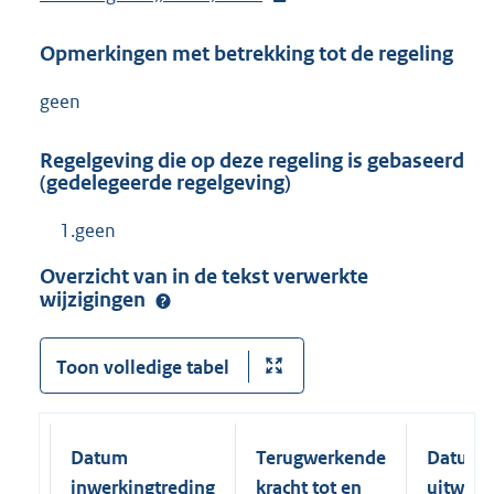
e
Opmerkingen met betrekking tot de regeling
r
n
geen
e
l
Regelgeving die op deze regeling is gebaseerd
i
(gedelegeerde regelgeving)
n
1.geen
k
:
Overzicht van in de tekst verwerkte
wijzigingen
Toon volledige tabel
Datum
Terugwerkende
Datum
inwerkingtreding
kracht tot en
uitwerk