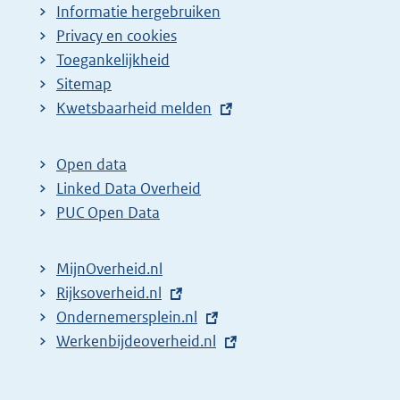
Informatie hergebruiken
Privacy en cookies
Toegankelijkheid
Sitemap
E
Kwetsbaarheid melden
x
t
Open data
e
Linked Data Overheid
r
PUC Open Data
n
e
MijnOverheid.nl
l
E
Rijksoverheid.nl
i
x
E
Ondernemersplein.nl
n
t
x
E
Werkenbijdeoverheid.nl
k
e
t
x
:
r
e
t