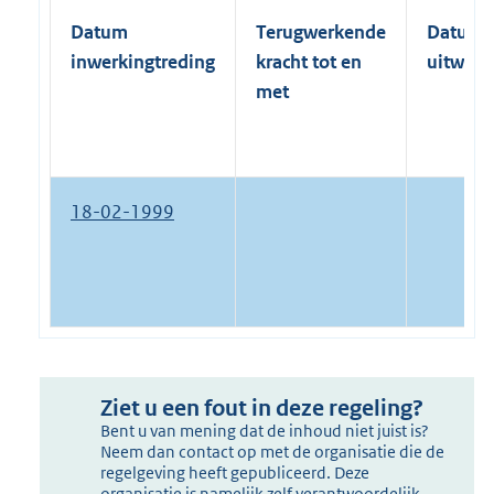
Datum
Terugwerkende
Datum
inwerkingtreding
kracht tot en
uitwerk
met
18-02-1999
Ziet u een fout in deze regeling?
Bent u van mening dat de inhoud niet juist is?
Neem dan contact op met de organisatie die de
regelgeving heeft gepubliceerd. Deze
organisatie is namelijk zelf verantwoordelijk