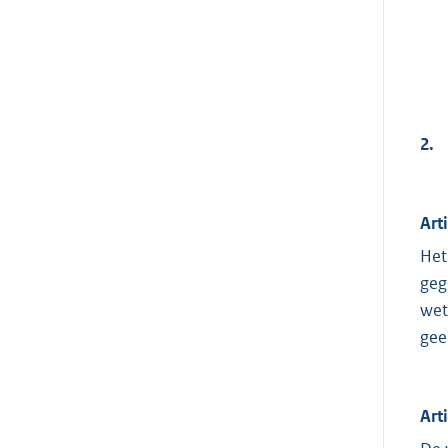
2.
Art
Het
geg
wet
gee
Art