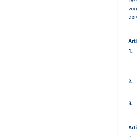
De 
vor
ber
Art
1.
2.
3.
Art