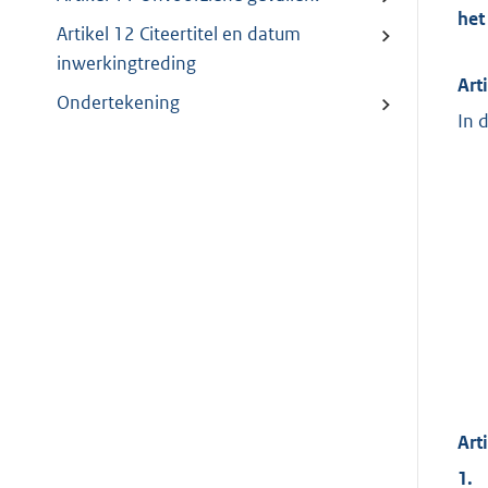
het
Artikel 12 Citeertitel en datum
inwerkingtreding
Art
Ondertekening
In 
Art
1.