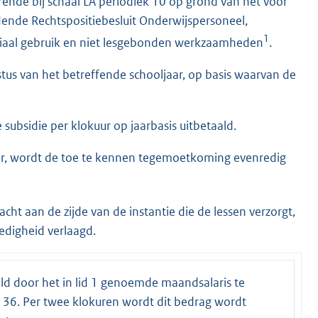
rende bij schaal LA periodiek 10 op grond van het voor
ende Rechtspositiebesluit Onderwijspersoneel,
1
riaal gebruik en niet lesgebonden werkzaamheden
.
stus van het betreffende schooljaar, op basis waarvan de
subsidie per klokuur op jaarbasis uitbetaald.
ur, wordt de toe te kennen tegemoetkoming evenredig
ht aan de zijde van de instantie die de lessen verzorgt,
edigheid verlaagd.
eld door het in lid 1 genoemde maandsalaris te
 36. Per twee klokuren wordt dit bedrag wordt