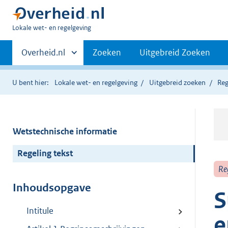
U
Lokale wet- en regelgeving
bent
Primaire
hier:
Andere
Overheid.nl
Zoeken
Uitgebreid Zoeken
sites
navigatie
binnen
U bent hier:
Lokale wet- en regelgeving
Uitgebreid zoeken
Reg
Wetstechnische informatie
Regeling tekst
Re
Inhoudsopgave
S
Intitule
e