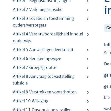
Artikel 1 Begripsomschrijvingen
i
Artikel 2 Verlening subsidie
Artikel 3 Locatie en toestemming
ouders/verzorgers
Ge
Artikel 4 Verantwoordelijkheid inhoud
onderwijs
Inti
Artikel 5 Aanwijzingen leerkracht
Sub
Artikel 6 Berekeningswijze
De 
Artikel 7 Groepsgrootte
gel
Artikel 8 Aanvraag tot vaststelling
subsidie
gel
Artikel 9 Verstrekken voorschotten
b e s
Artikel 10 Wijziging
vas
Artikel 11 Onvoorziene gevallen.