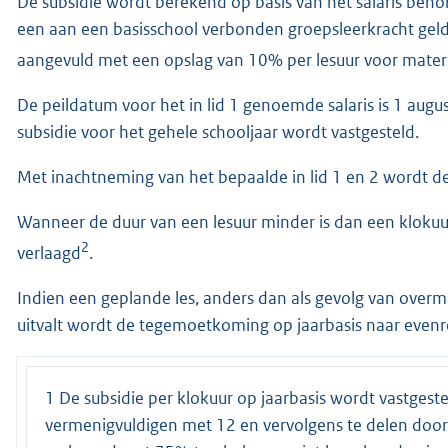
De subsidie wordt berekend op basis van het salaris beho
een aan een basisschool verbonden groepsleerkracht geld
aangevuld met een opslag van 10% per lesuur voor mate
De peildatum voor het in lid 1 genoemde salaris is 1 augu
subsidie voor het gehele schooljaar wordt vastgesteld.
Met inachtneming van het bepaalde in lid 1 en 2 wordt de 
Wanneer de duur van een lesuur minder is dan een kloku
2
verlaagd
.
Indien een geplande les, anders dan als gevolg van overmac
uitvalt wordt de tegemoetkoming op jaarbasis naar evenr
1 De subsidie per klokuur op jaarbasis wordt vastgest
vermenigvuldigen met 12 en vervolgens te delen door