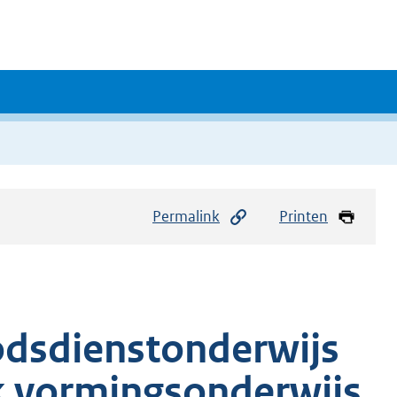
Permalink
Printen
odsdienstonderwijs
k vormingsonderwijs