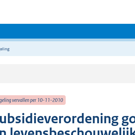
eling
geling vervallen per 10-11-2010
ubsidieverordening g
n levensbeschouwelij