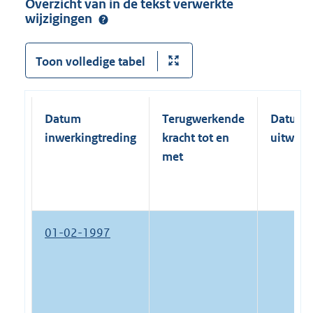
Overzicht van in de tekst verwerkte
wijzigingen
Toon volledige tabel
Datum
Terugwerkende
Datum
inwerkingtreding
kracht tot en
uitwerk
met
01-02-1997