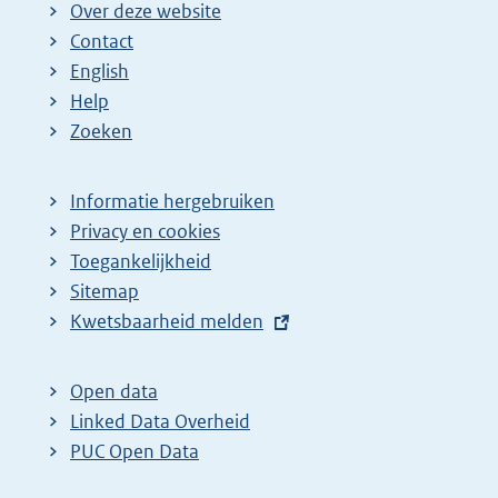
Over deze website
Contact
English
Help
Zoeken
Informatie hergebruiken
Privacy en cookies
Toegankelijkheid
Sitemap
E
Kwetsbaarheid melden
x
t
Open data
e
Linked Data Overheid
r
PUC Open Data
n