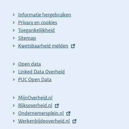
Informatie hergebruiken
Privacy en cookies
Toegankelijkheid
Sitemap
E
Kwetsbaarheid melden
x
t
Open data
e
Linked Data Overheid
r
PUC Open Data
n
e
MijnOverheid.nl
l
E
Rijksoverheid.nl
i
x
E
Ondernemersplein.nl
n
t
x
E
Werkenbijdeoverheid.nl
k
e
t
x