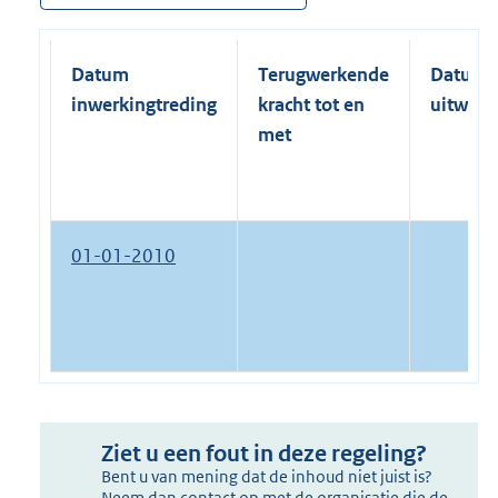
Datum
Terugwerkende
Datum
inwerkingtreding
kracht tot en
uitwerk
met
01-01-2010
Ziet u een fout in deze regeling?
Bent u van mening dat de inhoud niet juist is?
Neem dan contact op met de organisatie die de