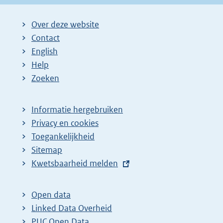
Over deze website
Contact
English
Help
Zoeken
Informatie hergebruiken
Privacy en cookies
Toegankelijkheid
Sitemap
E
Kwetsbaarheid melden
x
t
Open data
e
Linked Data Overheid
r
PUC Open Data