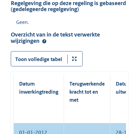
Regelgeving die op deze regeling is gebaseerd
(gedelegeerde regelgeving)
Geen.
Overzicht van in de tekst verwerkte
wijzigingen
Toon volledige tabel
Datum
Terugwerkende
Datum
inwerkingtreding
kracht tot en
uitwerk
met
01-01-2012
28-12-