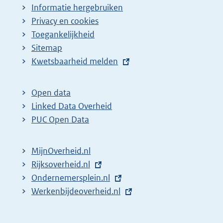
Informatie hergebruiken
Privacy en cookies
Toegankelijkheid
Sitemap
E
Kwetsbaarheid melden
x
t
Open data
e
Linked Data Overheid
r
PUC Open Data
n
e
MijnOverheid.nl
l
E
Rijksoverheid.nl
i
x
E
Ondernemersplein.nl
n
t
x
E
Werkenbijdeoverheid.nl
k
e
t
x
:
r
e
t