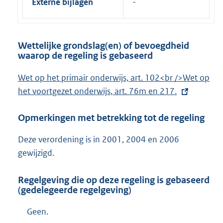
Externe bijlagen
Wettelijke grondslag(en) of bevoegdheid
waarop de regeling is gebaseerd
E
Wet op het primair onderwijs, art. 102<br />Wet op
x
het voortgezet onderwijs, art. 76m en 217.
t
Opmerkingen met betrekking tot de regeling
e
r
Deze verordening is in 2001, 2004 en 2006
n
gewijzigd.
e
l
Regelgeving die op deze regeling is gebaseerd
i
(gedelegeerde regelgeving)
n
Geen.
k