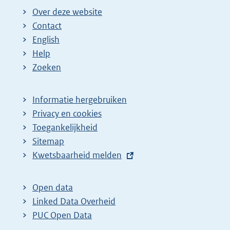
Over deze website
Contact
English
Help
Zoeken
Informatie hergebruiken
Privacy en cookies
Toegankelijkheid
Sitemap
E
Kwetsbaarheid melden
x
t
Open data
e
Linked Data Overheid
r
PUC Open Data
n