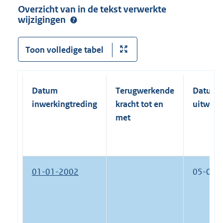
:
Overzicht van in de tekst verwerkte
wijzigingen
Toon volledige tabel
Datum
Terugwerkende
Datum
inwerkingtreding
kracht tot en
uitwerk
met
01-01-2002
05-08-