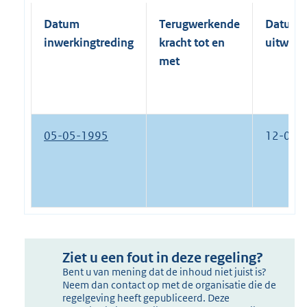
Datum
Terugwerkende
Datum
inwerkingtreding
kracht tot en
uitwerk
met
05-05-1995
12-08-
Ziet u een fout in deze regeling?
Bent u van mening dat de inhoud niet juist is?
Neem dan contact op met de organisatie die de
regelgeving heeft gepubliceerd. Deze