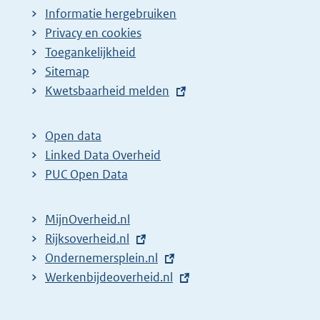
Informatie hergebruiken
Privacy en cookies
Toegankelijkheid
Sitemap
E
Kwetsbaarheid melden
x
t
Open data
e
Linked Data Overheid
r
PUC Open Data
n
e
MijnOverheid.nl
l
E
Rijksoverheid.nl
i
x
E
Ondernemersplein.nl
n
t
x
E
Werkenbijdeoverheid.nl
k
e
t
x
:
r
e
t