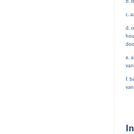
b. 
c. 
d. 
hou
doo
e. 
van
f. 
van
I