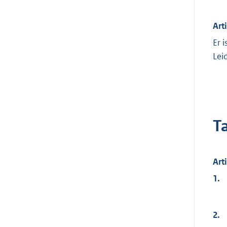
Art
Er 
Lei
T
Art
1.
2.