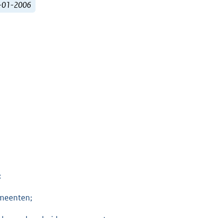
1-01-2006
:
meenten;