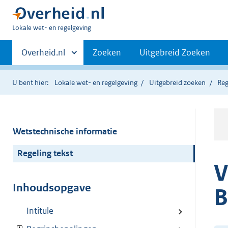
U
Lokale wet- en regelgeving
bent
Primaire
hier:
Andere
Overheid.nl
Zoeken
Uitgebreid Zoeken
sites
navigatie
binnen
U bent hier:
Lokale wet- en regelgeving
Uitgebreid zoeken
Reg
Wetstechnische informatie
Regeling tekst
V
Inhoudsopgave
B
Intitule