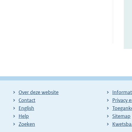
Over deze website
Informat
Contact
Privacy 
English
Toeganke
Help
Sitemap
Zoeken
E
Kwetsba
x