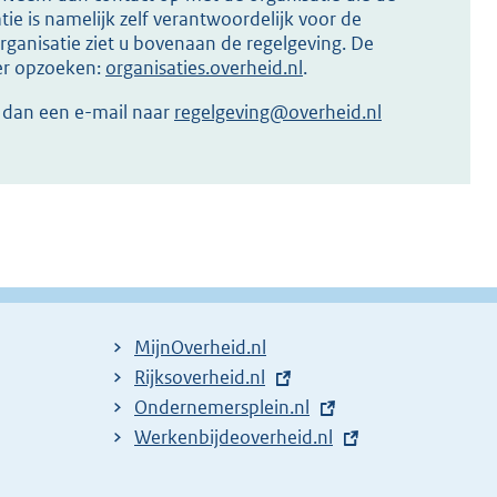
ie is namelijk zelf verantwoordelijk voor de
ganisatie ziet u bovenaan de regelgeving. De
ier opzoeken:
organisaties.overheid.nl
.
r dan een e-mail naar
regelgeving@overheid.nl
MijnOverheid.nl
E
Rijksoverheid.nl
x
E
Ondernemersplein.nl
t
x
E
Werkenbijdeoverheid.nl
e
t
x
r
e
t