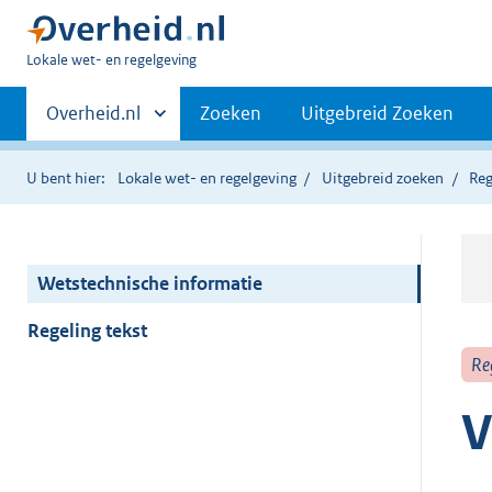
U
Lokale wet- en regelgeving
bent
Primaire
hier:
Andere
Overheid.nl
Zoeken
Uitgebreid Zoeken
sites
navigatie
binnen
U bent hier:
Lokale wet- en regelgeving
Uitgebreid zoeken
Reg
Wetstechnische informatie
Regeling tekst
Re
V