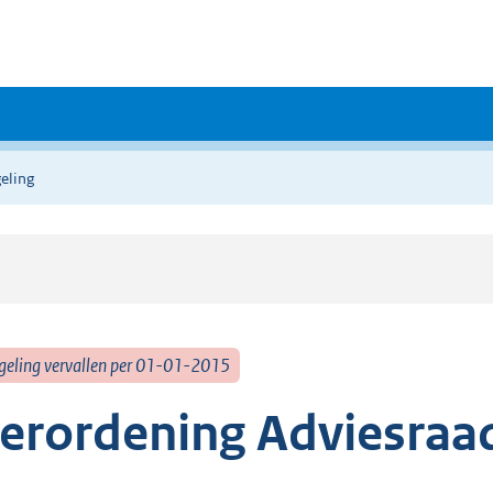
eling
geling vervallen per 01-01-2015
erordening Adviesraa