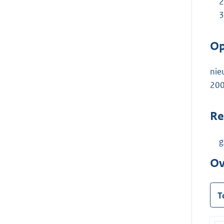
Op
nie
200
Re
g
Ov
T