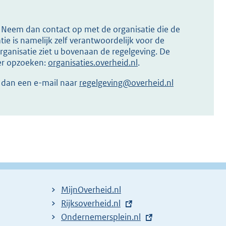
s? Neem dan contact op met de organisatie die de
ie is namelijk zelf verantwoordelijk voor de
ganisatie ziet u bovenaan de regelgeving. De
ier opzoeken:
organisaties.overheid.nl
.
r dan een e-mail naar
regelgeving@overheid.nl
MijnOverheid.nl
E
Rijksoverheid.nl
x
E
Ondernemersplein.nl