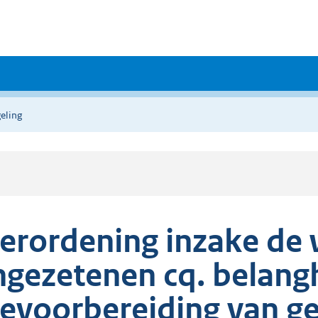
eling
erordening inzake de 
ngezetenen cq. belang
evoorbereiding van ge