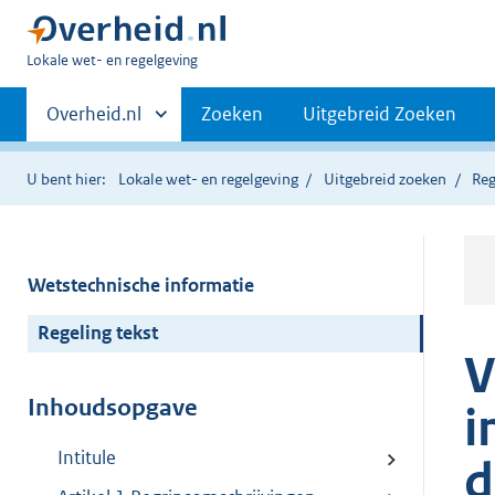
U
Lokale wet- en regelgeving
bent
Primaire
hier:
Andere
Overheid.nl
Zoeken
Uitgebreid Zoeken
sites
navigatie
binnen
U bent hier:
Lokale wet- en regelgeving
Uitgebreid zoeken
Reg
Wetstechnische informatie
Regeling tekst
V
Inhoudsopgave
i
Intitule
d