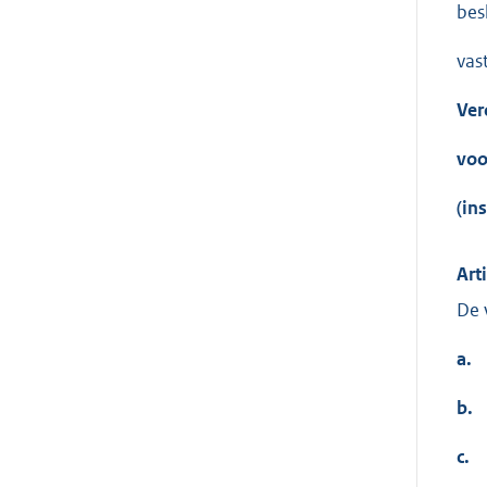
besl
vast
Ver
voo
(in
Art
De 
a.
b.
c.