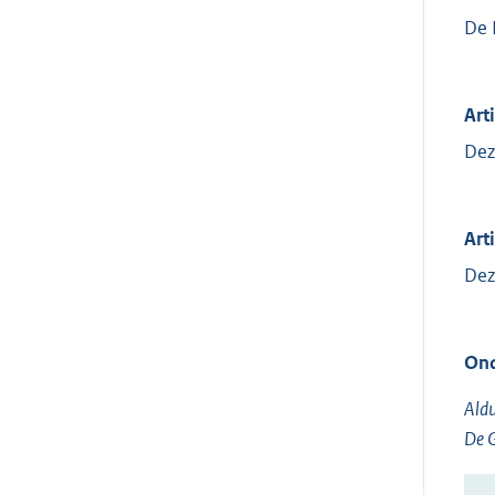
De 
Art
Dez
Arti
Dez
Ond
Aldu
De G