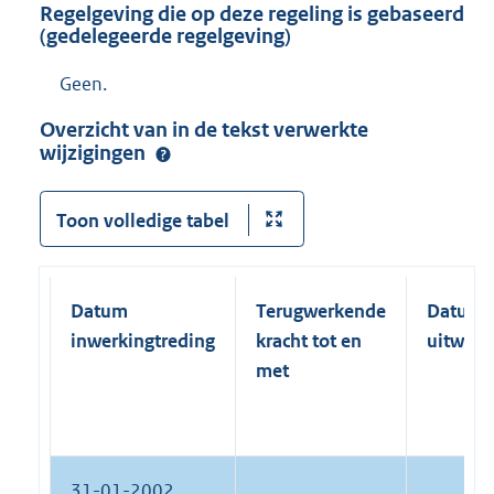
Regelgeving die op deze regeling is gebaseerd
(gedelegeerde regelgeving)
Geen.
Overzicht van in de tekst verwerkte
wijzigingen
Toon volledige tabel
Datum
Terugwerkende
Datum
inwerkingtreding
kracht tot en
uitwerk
met
31-01-2002