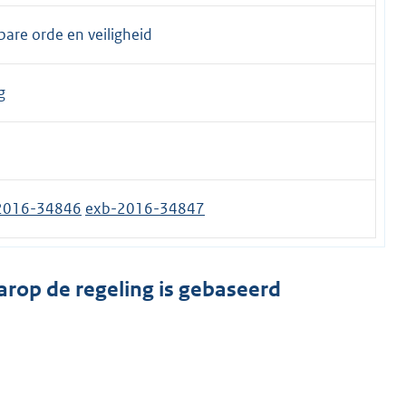
are orde en veiligheid
g
2016-34846
exb-2016-34847
arop de regeling is gebaseerd