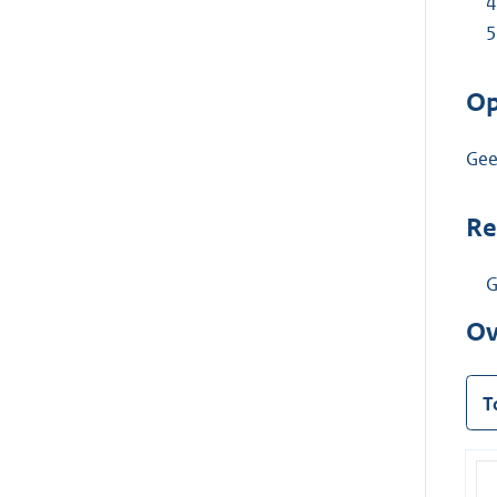
Op
Gee
Re
G
Ov
T