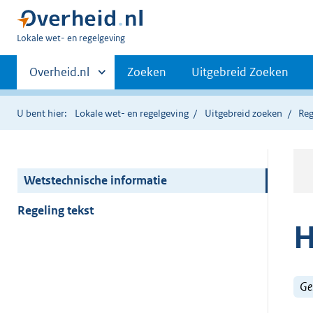
U
Lokale wet- en regelgeving
bent
Primaire
hier:
Andere
Overheid.nl
Zoeken
Uitgebreid Zoeken
sites
navigatie
binnen
U bent hier:
Lokale wet- en regelgeving
Uitgebreid zoeken
Reg
Wetstechnische informatie
Regeling tekst
H
Ge