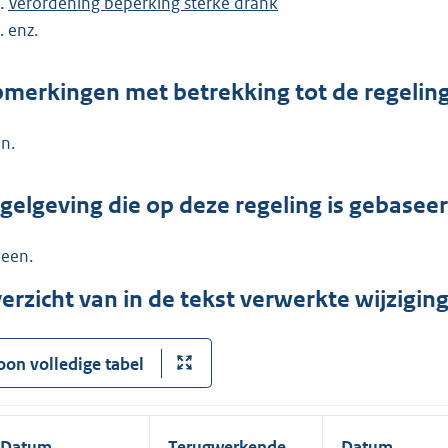
Verordening beperking sterke drank
enz.
merkingen met betrekking tot de regelin
n.
gelgeving die op deze regeling is gebasee
een.
erzicht van in de tekst verwerkte wijzigi
oon volledige tabel
Datum
Terugwerkende
Datum