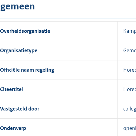
lgemeen
Overheidsorganisatie
Kam
Organisatietype
Geme
Officiële naam regeling
Horec
Citeertitel
Horec
Vastgesteld door
colle
Onderwerp
openb