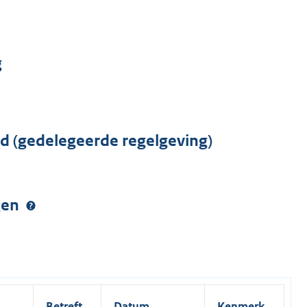
g
rd (gedelegeerde regelgeving)
ngen
Betreft
Datum
Kenmerk